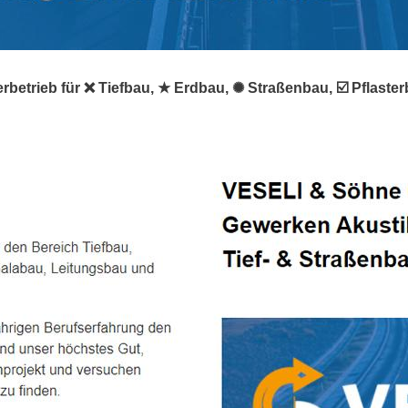
rbetrieb für ❌ Tiefbau, ★ Erdbau, ✺ Straßenbau, ☑️ Pflaste