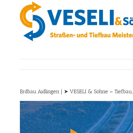
Skip
to
content
Erdbau Aidlingen | ➤ VESELI & Söhne » Tiefbau,