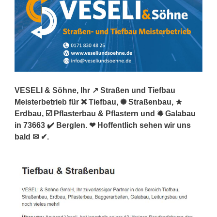
VESELI & Söhne, Ihr ↗️ Straßen und Tiefbau
Meisterbetrieb für ❌ Tiefbau, ✺ Straßenbau, ★
Erdbau, ☑️ Pflasterbau & Pflastern und ✹ Galabau
in 73663 ✔️ Berglen. ❤ Hoffentlich sehen wir uns
bald ✉ ✔.