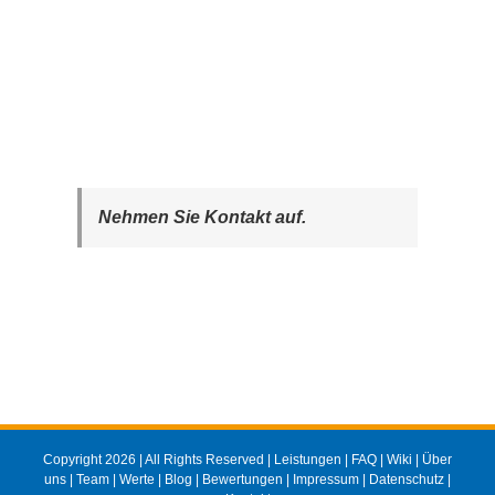
Nehmen Sie Kontakt auf.
Copyright 2026 | All Rights Reserved |
Leistungen
|
FAQ
|
Wiki
|
Über
uns
|
Team
|
Werte
|
Blog
|
Bewertungen
|
Impressum
|
Datenschutz
|