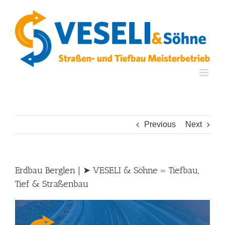
Skip
to
content
Previous
Next
Erdbau Berglen | ➤ VESELI & Söhne » Tiefbau,
Tief & Straßenbau