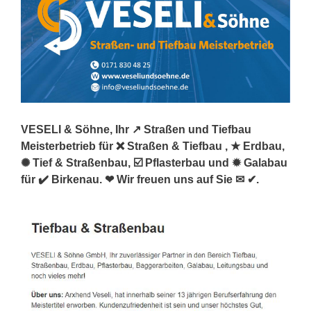
VESELI & Söhne, Ihr ↗️ Straßen und Tiefbau
Meisterbetrieb für ❌ Straßen & Tiefbau , ★ Erdbau,
✺ Tief & Straßenbau, ☑️ Pflasterbau und ✹ Galabau
für ✔️ Birkenau. ❤ Wir freuen uns auf Sie ✉ ✔.