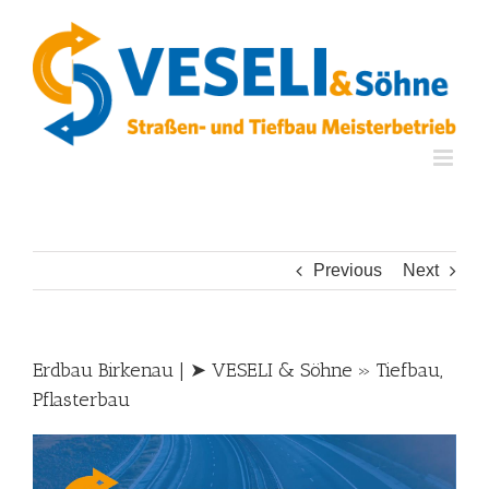
Skip
to
content
Previous
Next
Erdbau Birkenau | ➤ VESELI & Söhne » Tiefbau,
Pflasterbau