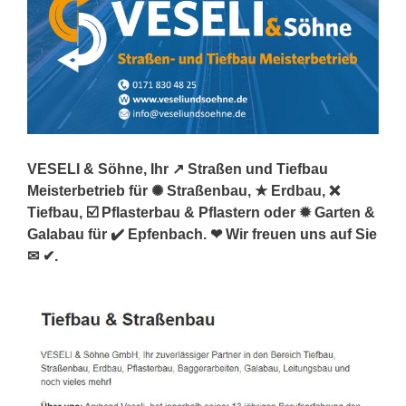
VESELI & Söhne, Ihr ↗️ Straßen und Tiefbau
Meisterbetrieb für ✺ Straßenbau, ★ Erdbau, ❌
Tiefbau, ☑️ Pflasterbau & Pflastern oder ✹ Garten &
Galabau für ✔️ Epfenbach. ❤ Wir freuen uns auf Sie
✉ ✔.