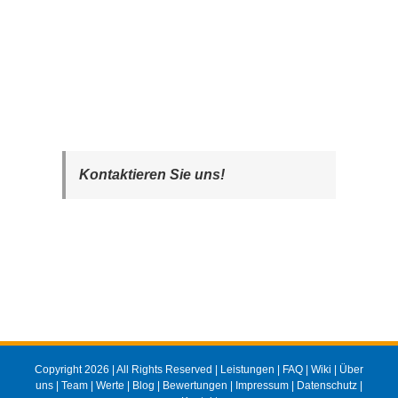
Kontaktieren Sie uns!
Copyright 2026 | All Rights Reserved |
Leistungen
|
FAQ
|
Wiki
|
Über
uns
|
Team
|
Werte
|
Blog
|
Bewertungen
|
Impressum
|
Datenschutz
|