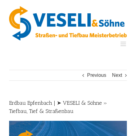
Skip
to
content
Previous
Next
Erdbau Epfenbach | ➤ VESELI & Söhne »
Tiefbau, Tief & Straßenbau