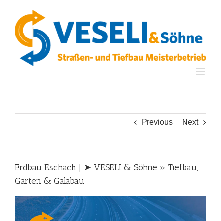
Skip
to
content
Previous
Next
Erdbau Eschach | ➤ VESELI & Söhne » Tiefbau,
Garten & Galabau