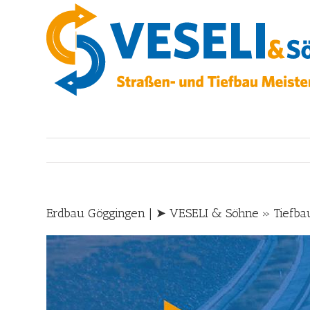
Skip
to
content
Erdbau Göggingen | ➤ VESELI & Söhne » Tiefba