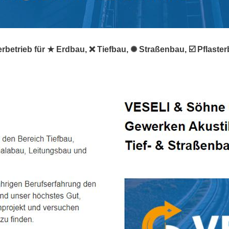
rbetrieb für ★ Erdbau, ❌ Tiefbau, ✺ Straßenbau, ☑️ Pflaste