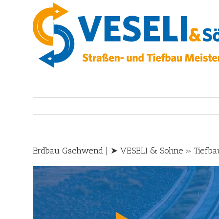
Skip
to
content
Erdbau Gschwend | ➤ VESELI & Söhne » Tiefbau