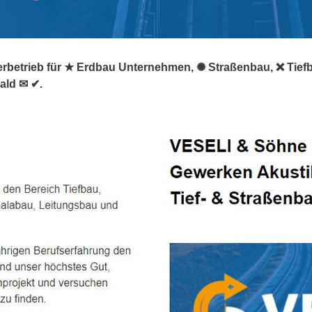
erbetrieb für ★ Erdbau Unternehmen, ✺ Straßenbau, ❌ Tiefba
ald ✉ ✔.