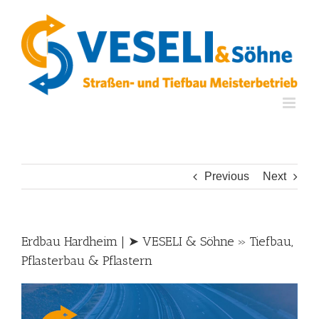
Skip
to
content
Previous
Next
Erdbau Hardheim | ➤ VESELI & Söhne » Tiefbau,
Pflasterbau & Pflastern