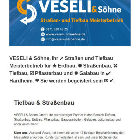
VESELI & Söhne, Ihr ↗️ Straßen und Tiefbau
Meisterbetrieb für ★ Erdbau, ✺ Straßenbau, ❌
Tiefbau, ☑️ Pflasterbau und ✹ Galabau in ✔️
Hardheim. ❤ Sie werden begeistert sein ✉ ✔.