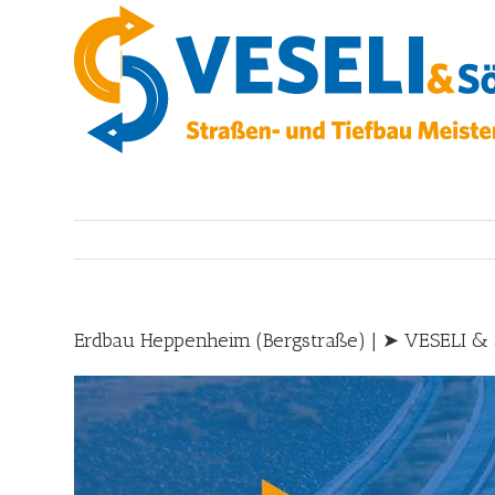
Skip
to
content
Erdbau Heppenheim (Bergstraße) | ➤ VESELI & S