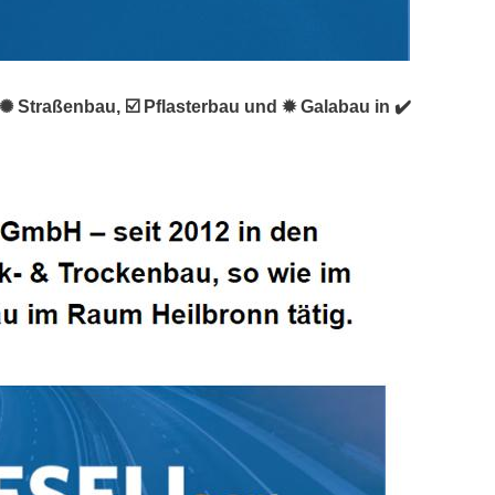
✺ Straßenbau, ☑️ Pflasterbau und ✹ Galabau in ✔️