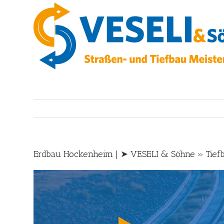
Skip
to
content
Erdbau Hockenheim | ➤ VESELI & Söhne » Tief