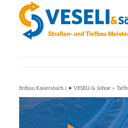
Skip
to
content
Erdbau Kaisersbach | ➤ VESELI & Söhne » Tiefb