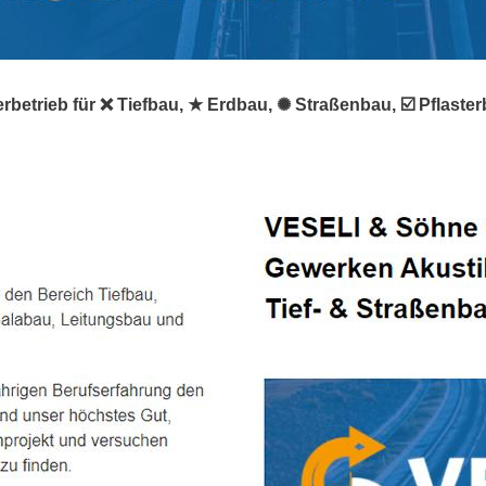
rbetrieb für ❌ Tiefbau, ★ Erdbau, ✺ Straßenbau, ☑️ Pflast