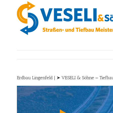
Skip
to
content
Erdbau Lingenfeld | ➤ VESELI & Söhne » Tiefba