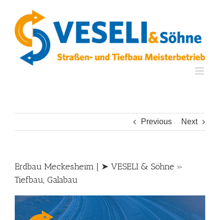
Skip
to
content
Previous
Next
Erdbau Meckesheim | ➤ VESELI & Söhne »
Tiefbau, Galabau