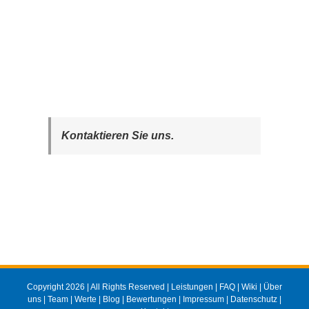
Kontaktieren Sie uns.
Copyright 2026 | All Rights Reserved |
Leistungen
|
FAQ
|
Wiki
|
Über
uns
|
Team
|
Werte
|
Blog
|
Bewertungen
|
Impressum
|
Datenschutz
|