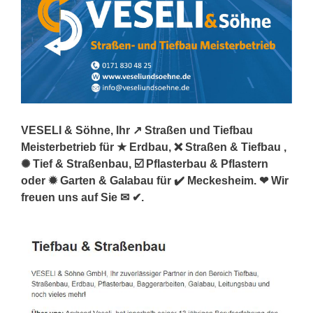
VESELI & Söhne, Ihr ↗️ Straßen und Tiefbau
Meisterbetrieb für ★ Erdbau, ❌ Straßen & Tiefbau ,
✺ Tief & Straßenbau, ☑️ Pflasterbau & Pflastern
oder ✹ Garten & Galabau für ✔️ Meckesheim. ❤ Wir
freuen uns auf Sie ✉ ✔.