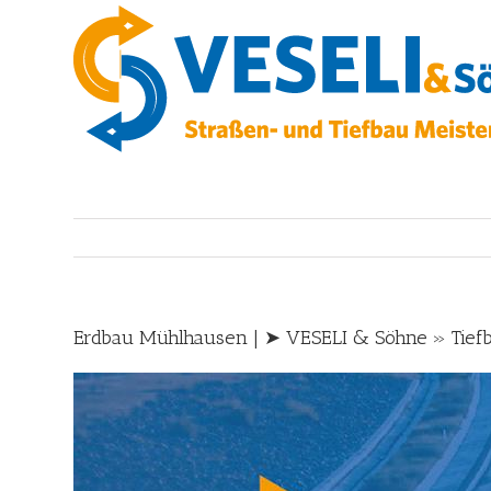
Skip
to
content
Erdbau Mühlhausen | ➤ VESELI & Söhne » Tiefb