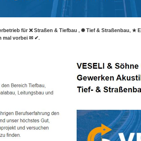
rbetrieb für ❌ Straßen & Tiefbau , ✺ Tief & Straßenbau, ★
 mal vorbei ✉ ✔.