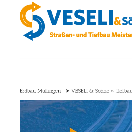
Skip
to
content
Erdbau Mulfingen | ➤ VESELI & Söhne » Tiefbau