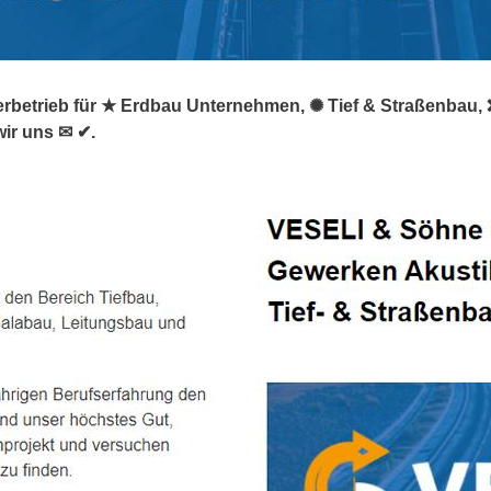
erbetrieb für ★ Erdbau Unternehmen, ✺ Tief & Straßenbau, ❌
wir uns ✉ ✔.