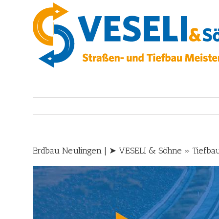
Skip
to
content
Erdbau Neulingen | ➤ VESELI & Söhne » Tiefba