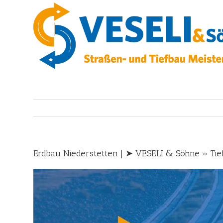
Skip
to
content
Erdbau Niederstetten | ➤ VESELI & Söhne » Tief