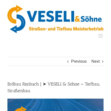
Skip
to
content
Previous
Next
Erdbau Rimbach | ➤ VESELI & Söhne » Tiefbau,
Straßenbau