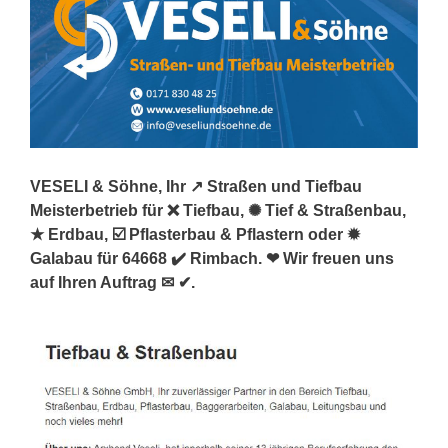
VESELI & Söhne, Ihr ↗️ Straßen und Tiefbau
Meisterbetrieb für ❌ Tiefbau, ✺ Tief & Straßenbau,
★ Erdbau, ☑️ Pflasterbau & Pflastern oder ✹
Galabau für 64668 ✔️ Rimbach. ❤ Wir freuen uns
auf Ihren Auftrag ✉ ✔.