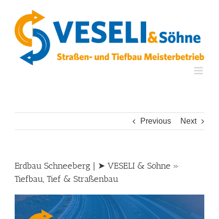
Skip
to
content
Previous
Next
Erdbau Schneeberg | ➤ VESELI & Söhne »
Tiefbau, Tief & Straßenbau