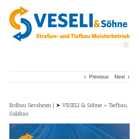
Skip
to
content
Previous
Next
Erdbau Sersheim | ➤ VESELI & Söhne » Tiefbau,
Galabau