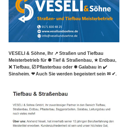
VESELI & Söhne, Ihr ↗️ Straßen und Tiefbau
Meisterbetrieb für ✺ Tief & Straßenbau, ★ Erdbau,
❌ Tiefbau, ☑️ Pflasterbau oder ✹ Galabau in ✔️
Sinsheim. ❤ Auch Sie werden begeistert sein ✉ ✔.