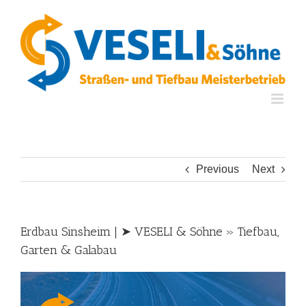
Skip
to
content
Previous
Next
Erdbau Sinsheim | ➤ VESELI & Söhne » Tiefbau,
Garten & Galabau