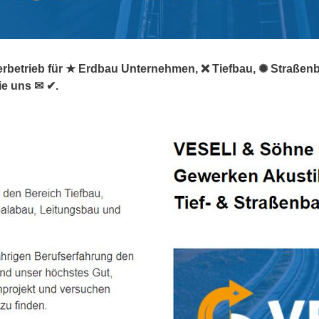
erbetrieb für ★ Erdbau Unternehmen, ❌ Tiefbau, ✺ Straßenba
ie uns ✉ ✔.