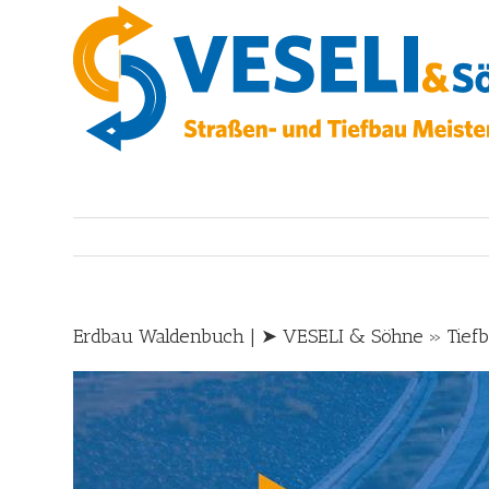
Skip
to
content
Erdbau Waldenbuch | ➤ VESELI & Söhne » Tiefba