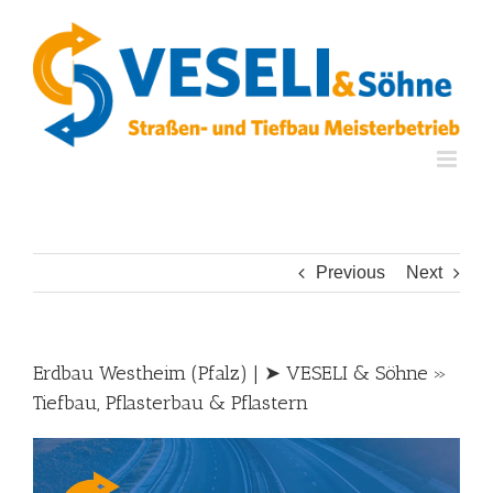
Skip
to
content
Previous
Next
Erdbau Westheim (Pfalz) | ➤ VESELI & Söhne »
Tiefbau, Pflasterbau & Pflastern