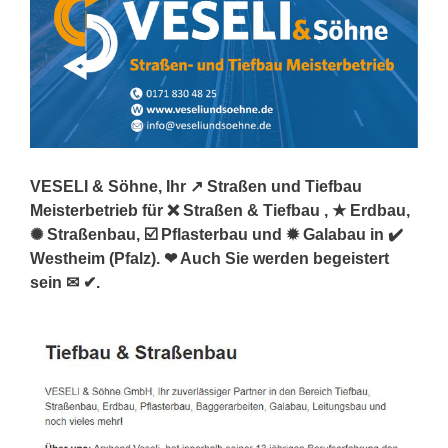
VESELI & Söhne, Ihr ↗️ Straßen und Tiefbau
Meisterbetrieb für ❌ Straßen & Tiefbau , ★ Erdbau,
✺ Straßenbau, ☑️ Pflasterbau und ✹ Galabau in ✔️
Westheim (Pfalz). ❤ Auch Sie werden begeistert
sein ✉ ✔.