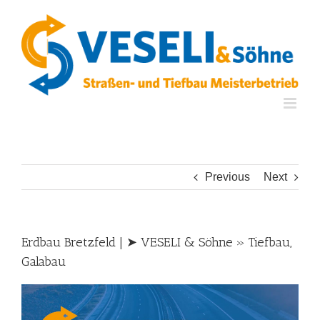
Skip
to
content
Previous
Next
Erdbau Bretzfeld | ➤ VESELI & Söhne » Tiefbau,
Galabau