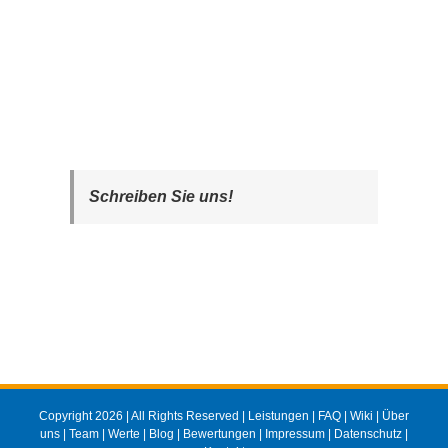
Schreiben Sie uns!
Copyright 2026 | All Rights Reserved |
Leistungen
|
FAQ
|
Wiki
|
Über
uns
|
Team
|
Werte
|
Blog
|
Bewertungen
|
Impressum
|
Datenschutz
|