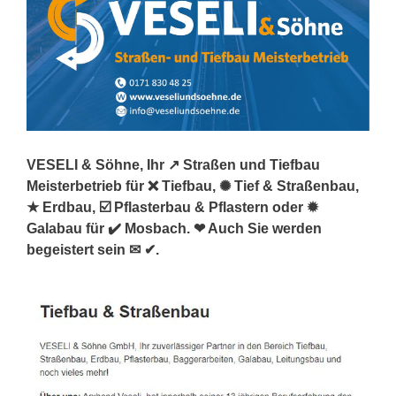
VESELI & Söhne, Ihr ↗️ Straßen und Tiefbau
Meisterbetrieb für ❌ Tiefbau, ✺ Tief & Straßenbau,
★ Erdbau, ☑️ Pflasterbau & Pflastern oder ✹
Galabau für ✔️ Mosbach. ❤ Auch Sie werden
begeistert sein ✉ ✔.