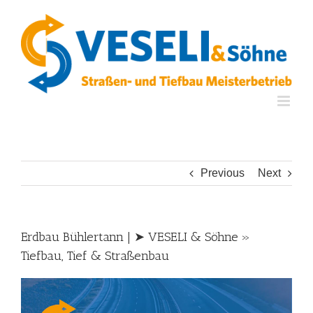
Skip
to
content
Previous
Next
Erdbau Bühlertann | ➤ VESELI & Söhne »
Tiefbau, Tief & Straßenbau