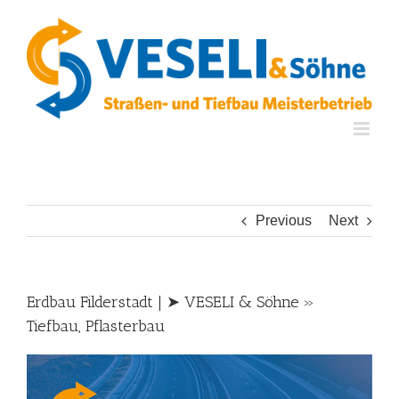
Skip
to
content
Previous
Next
Erdbau Filderstadt | ➤ VESELI & Söhne »
Tiefbau, Pflasterbau