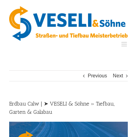
Skip
to
content
Previous
Next
Erdbau Calw | ➤ VESELI & Söhne » Tiefbau,
Garten & Galabau