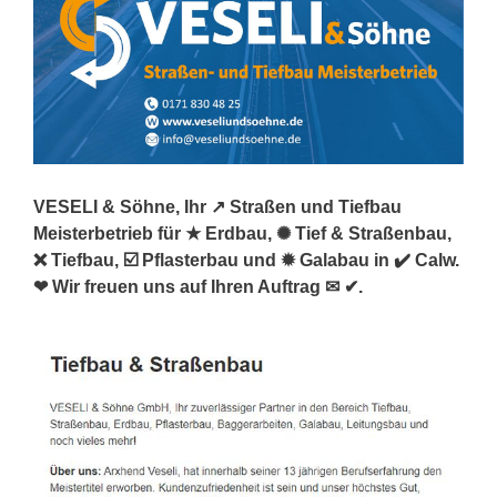
VESELI & Söhne, Ihr ↗️ Straßen und Tiefbau
Meisterbetrieb für ★ Erdbau, ✺ Tief & Straßenbau,
❌ Tiefbau, ☑️ Pflasterbau und ✹ Galabau in ✔️ Calw.
❤ Wir freuen uns auf Ihren Auftrag ✉ ✔.