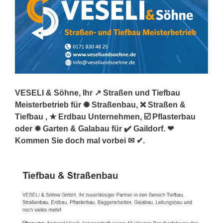
VESELI & Söhne, Ihr ↗️ Straßen und Tiefbau
Meisterbetrieb für ✺ Straßenbau, ❌ Straßen &
Tiefbau , ★ Erdbau Unternehmen, ☑️ Pflasterbau
oder ✹ Garten & Galabau für ✔️ Gaildorf. ❤
Kommen Sie doch mal vorbei ✉ ✔.