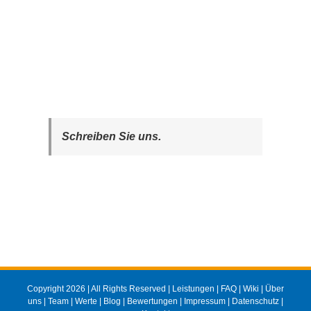
Schreiben Sie uns.
Copyright 2026 | All Rights Reserved |
Leistungen
|
FAQ
|
Wiki
|
Über
uns
|
Team
|
Werte
|
Blog
|
Bewertungen
|
Impressum
|
Datenschutz
|