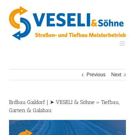
Skip
to
content
Previous
Next
Erdbau Gaildorf | ➤ VESELI & Söhne » Tiefbau,
Garten & Galabau