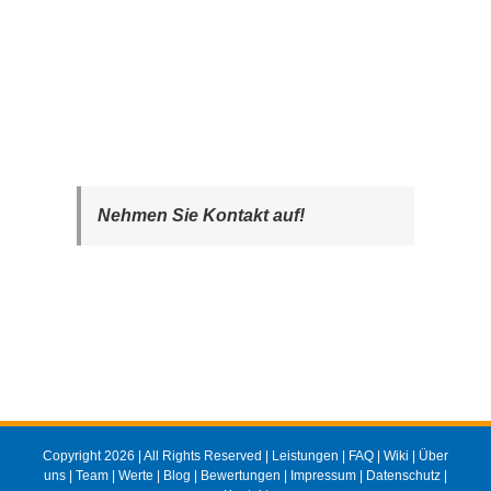
Nehmen Sie Kontakt auf!
Copyright 2026 | All Rights Reserved |
Leistungen
|
FAQ
|
Wiki
|
Über
uns
|
Team
|
Werte
|
Blog
|
Bewertungen
|
Impressum
|
Datenschutz
|