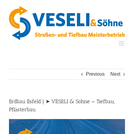
Skip
to
content
Previous
Next
Erdbau Ilsfeld | ➤ VESELI & Söhne » Tiefbau,
Pflasterbau