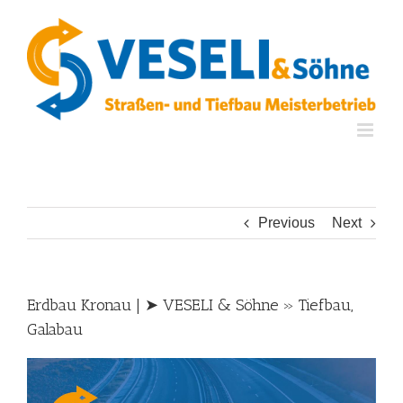
Skip
to
content
Previous
Next
Erdbau Kronau | ➤ VESELI & Söhne » Tiefbau,
Galabau