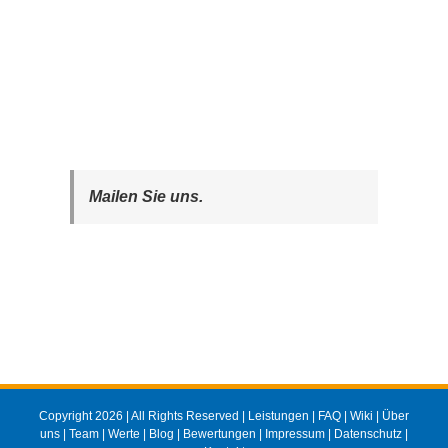
Mailen Sie uns.
Copyright 2026 | All Rights Reserved |
Leistungen
|
FAQ
|
Wiki
|
Über
uns
|
Team
|
Werte
|
Blog
|
Bewertungen
|
Impressum
|
Datenschutz
|