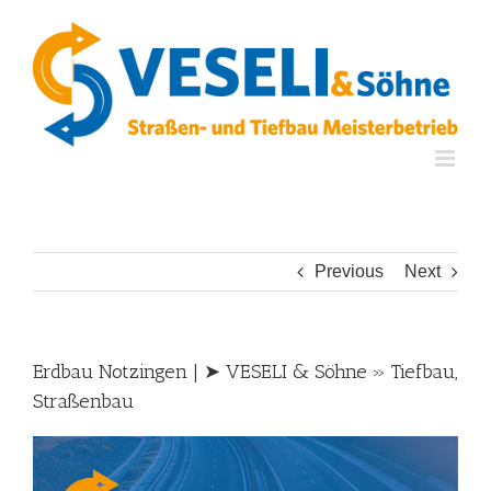
Skip
to
content
Previous
Next
Erdbau Notzingen | ➤ VESELI & Söhne » Tiefbau,
Straßenbau