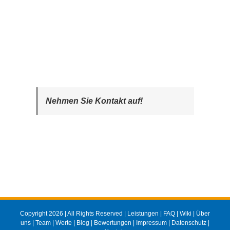
Nehmen Sie Kontakt auf!
Copyright 2026 | All Rights Reserved |
Leistungen
|
FAQ
|
Wiki
|
Über
uns
|
Team
|
Werte
|
Blog
|
Bewertungen
|
Impressum
|
Datenschutz
|