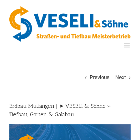
Skip
to
content
Previous
Next
Erdbau Mutlangen | ➤ VESELI & Söhne »
Tiefbau, Garten & Galabau