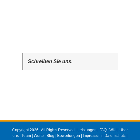
Schreiben Sie uns.
Copyright 2026 | All Rights Reserved |
Leistungen
|
FAQ
|
Wiki
|
Über
uns
|
Team
|
Werte
|
Blog
|
Bewertungen
|
Impressum
|
Datenschutz
|