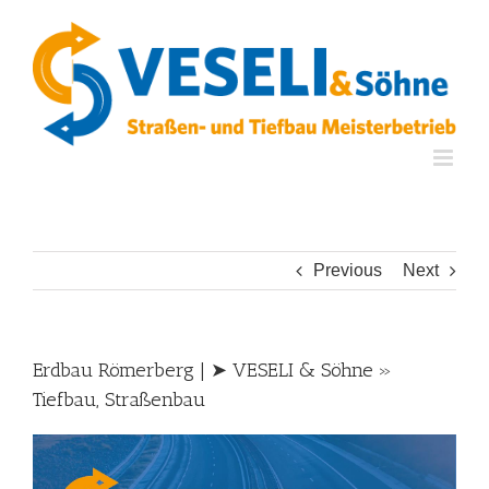
Skip
to
content
Previous
Next
Erdbau Römerberg | ➤ VESELI & Söhne »
Tiefbau, Straßenbau