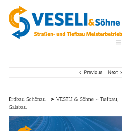
Skip
to
content
Previous
Next
Erdbau Schönau | ➤ VESELI & Söhne » Tiefbau,
Galabau