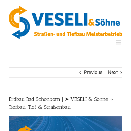
Skip
to
content
Previous
Next
Erdbau Bad Schönborn | ➤ VESELI & Söhne »
Tiefbau, Tief & Straßenbau