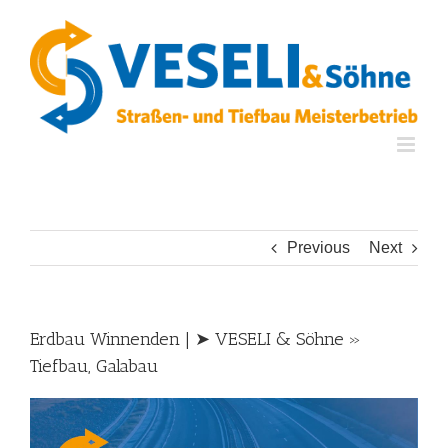
Skip
to
content
Previous
Next
Erdbau Winnenden | ➤ VESELI & Söhne »
Tiefbau, Galabau